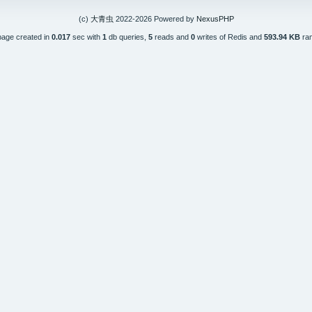
(c)
大青虫
2022-2026 Powered by
NexusPHP
page created in
0.017
sec with
1
db queries,
5
reads and
0
writes of Redis and
593.94 KB
ra