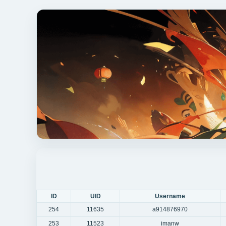
ID
UID
Username
254
11635
a914876970
253
11523
imanw