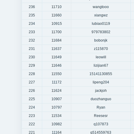
236
11710
wangtooo
235
11660
xiangwz
234
10915
lubiao0119
233
11700
979783802
232
11684
bobonjk
231
11637
z115870
230
11649
leowill
229
11646
lizijian67
228
11550
15141130855
227
11172
lipeng204
226
11624
jackjoh
225
10907
duozhanguo
224
10797
Ryan
223
11534
Reesesr
222
10982
q107873
221
11164
q514559763