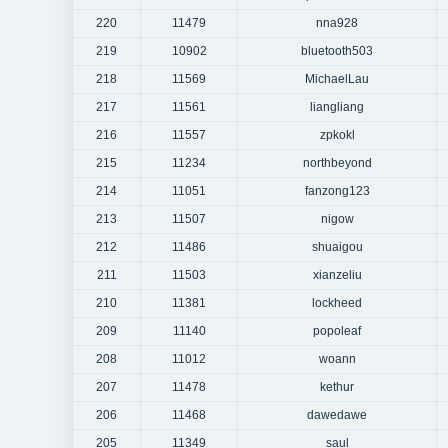
220
11479
nna928
219
10902
bluetooth503
218
11569
MichaelLau
217
11561
liangliang
216
11557
zpkokl
215
11234
northbeyond
214
11051
fanzong123
213
11507
nigow
212
11486
shuaigou
211
11503
xianzeliu
210
11381
lockheed
209
11140
popoleaf
208
11012
woann
207
11478
kethur
206
11468
dawedawe
205
11349
saul