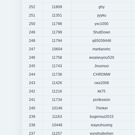
252
11809
ghy
251
11351
yyyku
250
11798
yxc1000
249
11799
ShutDown
248
11794
q65039446
247
10604
martianxhc
246
11758
woaiwuyou520
245
11743
Jnuonuo
244
11736
CHRDMW
243
11426
cwx2006
242
11216
kk75
241
11734
profession
240
10146
7hinker
239
11163
bugensui2015
238
10446
xiayezhuxing
237
11257
yunshuibohen