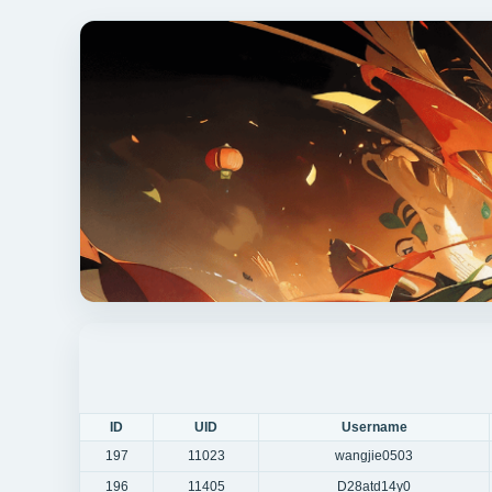
ID
UID
Username
197
11023
wangjie0503
196
11405
D28atd14y0