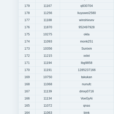
179
11167
q830704
178
11256
liuyuwei2580
177
11188
winshixvxv
176
11870
952497928
175
10275
okla
174
11093
monk251
173
10356
Sunixm
172
11215
xxlei
171
11194
lbg9858
170
11191
1285237166
169
10750
takukan
168
11068
nunufc
167
11139
dmxy0716
166
11134
VoeGyAi
165
11072
qnas
164
11063
bink