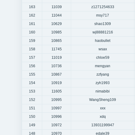
163
11039
z1271254633
162
11044
msy717
161
10629
shao1309
160
10985
wj88881216
159
10865
haobullet
158
11745
wsax
157
11019
chloe59
156
10736
mengyan
155
10867
zzfyang
154
10919
zyh1993
153
11605
nimabibi
152
10995
WangSheng109
151
10997
xxx
150
10996
xdq
149
10972
13931199947
148
10970
edale39