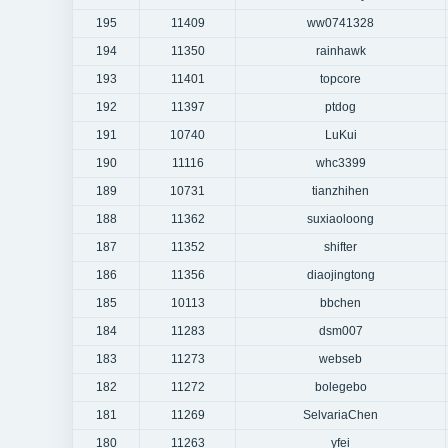
195
11409
ww0741328
194
11350
rainhawk
193
11401
topcore
192
11397
ptdog
191
10740
LuKui
190
11116
whc3399
189
10731
tianzhihen
188
11362
suxiaoloong
187
11352
shifter
186
11356
diaojingtong
185
10113
bbchen
184
11283
dsm007
183
11273
webseb
182
11272
bolegebo
181
11269
SelvariaChen
180
11263
yfei